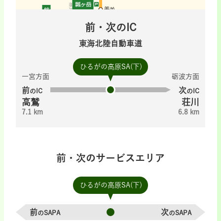
前・次のIC
東海北陸自動車道
ひるがの高原SA(下)
一宮方面
砺波方面
前
次
のIC
のIC
高鷲
荘川
7.1 km
6.8 km
前・次のサービスエリア
ひるがの高原SA(下)
前
次
のSAPA
のSAPA