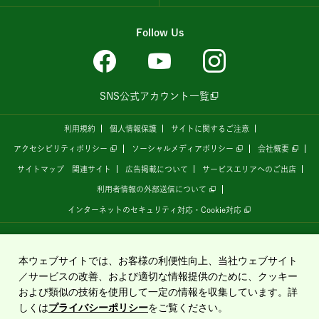
Follow Us
SNS公式アカウント一覧
利用規約
個人情報保護
サイトに関するご注意
アクセシビリティポリシー
ソーシャルメディアポリシー
会社概要
サイトマップ
関連サイト
広告掲載について
サービスエリアへのご出店
利用者情報の外部送信について
インターネットのセキュリティ対応・Cookie対応
全国の高速道路情報サイト
「ドラぷら E-NEXCOドライブプラザ」
は、
NEXCO東日本
が
運営しています。
本ウェブサイトでは、お客様の利便性向上、当社ウェブサイト
／サービスの改善、および適切な情報提供のために、クッキー
および類似の技術を使用して一定の情報を収集しています。詳
Copyright©2020 East Nippon Expressway Company Limited
しくは
プライバシーポリシー
をご覧ください。
All Rights Reserved.