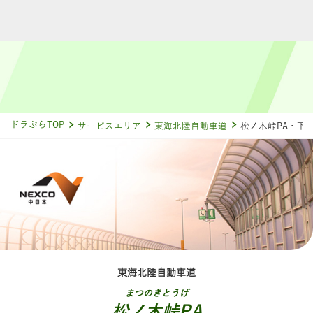
ドラぷらTOP
サービスエリア
東海北陸自動車道
松ノ木峠PA・下
東海北陸自動車道
まつのきとうげ
松ノ木峠PA