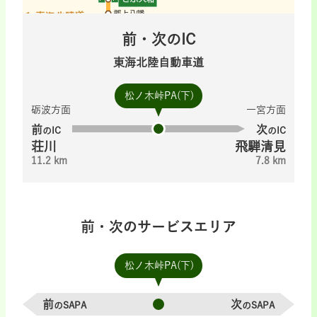
前・次のIC
東海北陸自動車道
松ノ木峠PA(下)
砺波方面
一宮方面
前
次
のIC
のIC
荘川
飛騨清見
11.2 km
7.8 km
前・次のサービスエリア
松ノ木峠PA(下)
前
次
のSAPA
のSAPA