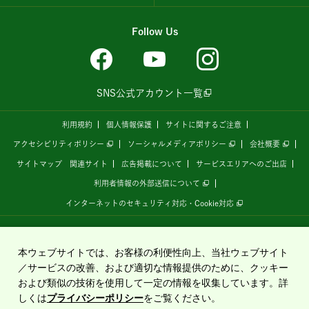
Follow Us
SNS公式アカウント一覧
利用規約
個人情報保護
サイトに関するご注意
アクセシビリティポリシー
ソーシャルメディアポリシー
会社概要
サイトマップ
関連サイト
広告掲載について
サービスエリアへのご出店
利用者情報の外部送信について
インターネットのセキュリティ対応・Cookie対応
全国の高速道路情報サイト
「ドラぷら E-NEXCOドライブプラザ」
は、
NEXCO東日本
が
運営しています。
本ウェブサイトでは、お客様の利便性向上、当社ウェブサイト
／サービスの改善、および適切な情報提供のために、クッキー
および類似の技術を使用して一定の情報を収集しています。詳
Copyright©2020 East Nippon Expressway Company Limited
しくは
プライバシーポリシー
をご覧ください。
All Rights Reserved.