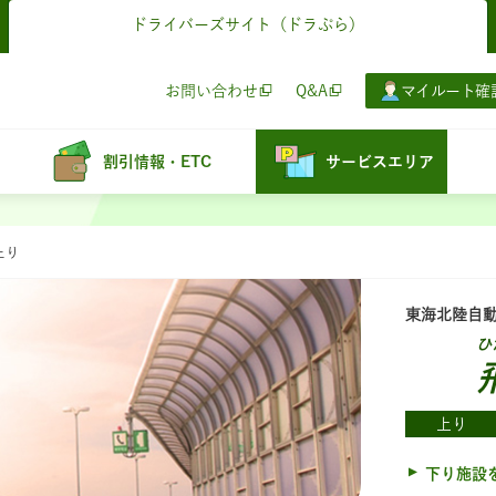
ドライバーズサイト
（ドラぷら）
お問い合わせ
Q&A
マイルート確
割引情報・ETC
サービスエリア
上り
東海北陸自
ひ
上り
下り施設