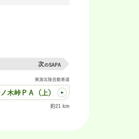
次
のSAPA
東海北陸自動車道
松ノ木峠ＰＡ（上）
約21 km