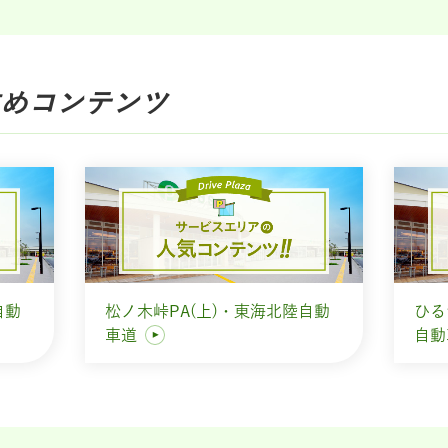
め
コンテンツ
自動
松ノ木峠PA(上)・東海北陸自動
ひる
車道
自