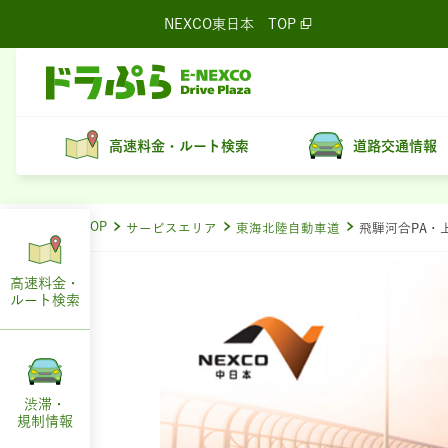
NEXCO東日本
TOP
高速料金・ルート検索
道路交通情報
ドラぷらTOP
サービスエリア
東海北陸自動車道
飛騨河合PA・
高速料金・
ルート
検索
渋滞・
規制情報