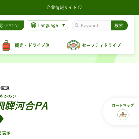
企業情報サイト
Language
認
（ドラとら）
観光・ドライブ旅
セーフティドライブ
動車道
だかわい
飛騨河合PA
ロード
マップ
を表示