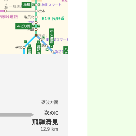
砺波方面
次
のIC
飛騨清見
12.9 km