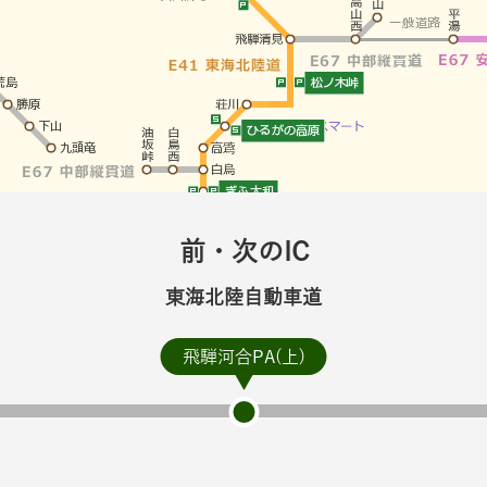
前・次のIC
東海北陸自動車道
飛騨河合PA(上)