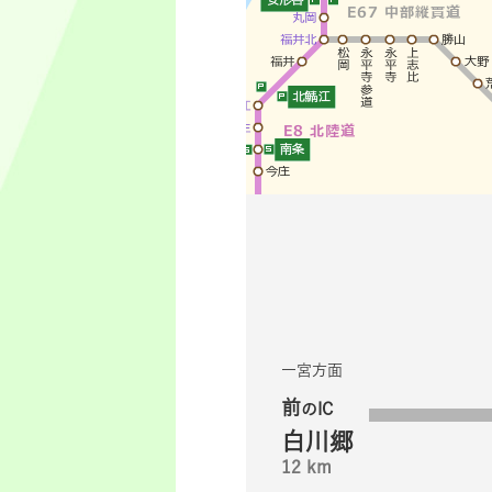
一宮方面
前
のIC
白川郷
12 km