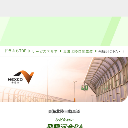
ドラぷらTOP
サービスエリア
東海北陸自動車道
飛騨河合PA・下
東海北陸自動車道
ひだかわい
飛騨河合PA