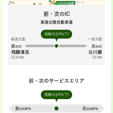
前・次のIC
東海北陸自動車道
飛騨河合PA(下)
砺波方面
一宮方面
前
次
のIC
のIC
飛騨清見
白川郷
12.9 km
12 km
前・次のサービスエリア
飛騨河合PA(下)
前
次
のSAPA
のSAPA