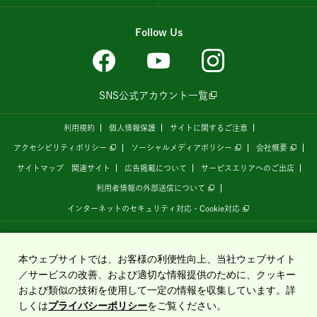
Follow Us
SNS公式アカウント一覧
利用規約
個人情報保護
サイトに関するご注意
アクセシビリティポリシー
ソーシャルメディアポリシー
会社概要
サイトマップ
関連サイト
広告掲載について
サービスエリアへのご出店
利用者情報の外部送信について
インターネットのセキュリティ対応・Cookie対応
全国の高速道路情報サイト
「ドラぷら E-NEXCOドライブプラザ」
は、
NEXCO東日本
が
運営しています。
本ウェブサイトでは、お客様の利便性向上、当社ウェブサイト
／サービスの改善、および適切な情報提供のために、クッキー
および類似の技術を使用して一定の情報を収集しています。詳
Copyright©2020 East Nippon Expressway Company Limited
しくは
プライバシーポリシー
をご覧ください。
All Rights Reserved.