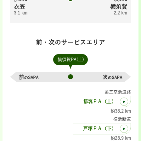
衣笠
横須賀
3.1 km
2.2 km
前・次のサービスエリア
横須賀PA(上)
前
次
のSAPA
のSAPA
第三京浜道路
都筑ＰＡ（上）
約38.2 km
横浜新道
戸塚ＰＡ（下）
約28.9 km