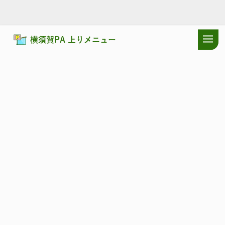
横須賀PA 上りメニュー
ドラぷらTOP
サービスエリア
横浜横須賀道路
横須賀PA 上り：
横浜横須賀道路
よこすか
横須賀PA