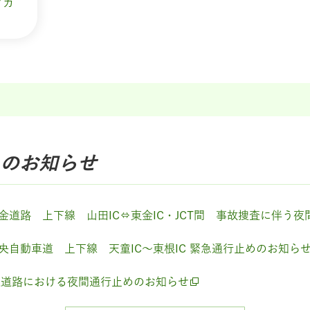
ブカ
の
お知らせ
東金道路 上下線 山田IC⇔東金IC・JCT間 事故捜査に伴う
中央自動車道 上下線 天童IC～東根IC 緊急通行止めのお知ら
速道路における夜間通行止めのお知らせ