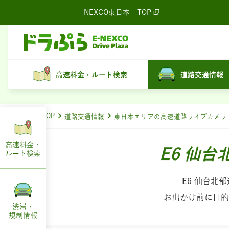
NEXCO東日本
TOP
高速料金・ルート検索
道路交通情報
ドラぷらTOP
道路交通情報
東日本エリアの高速道路ライブカメラ
高速料金・
E6 仙
ルート
検索
E6 仙台
お出かけ前に目的
渋滞・
規制情報