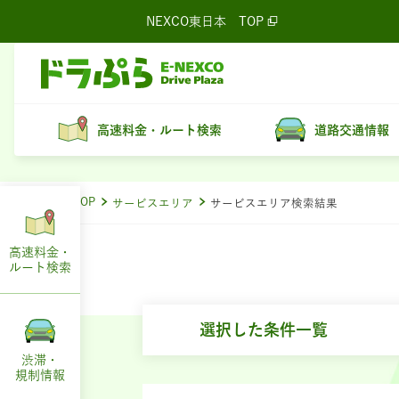
NEXCO東日本
TOP
高速料金・ルート検索
道路交通情報
ドラぷらTOP
サービスエリア
サービスエリア検索結果
高速料金・
ルート
検索
選択した条件一覧
渋滞・
規制情報