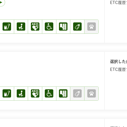
ETC履
選択した
ETC履