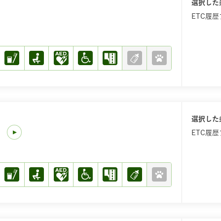
選択した
ETC履
選択した
)
ETC履