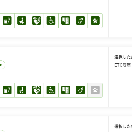
選択した
ETC履
選択した