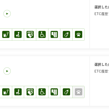
選択した
)
ETC履
選択した
)
ETC履