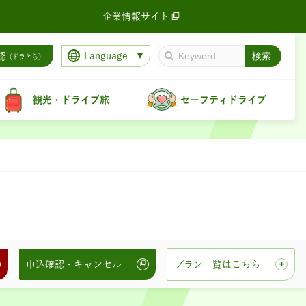
企業情報サイト
Language
認
（ドラとら）
観光・ドライブ旅
セーフティドライブ
ラン
ラン
ふりーぱす
ン
申込確認・キャンセル
プラン一覧はこちら