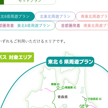
セットプラン
東北6県周遊
プラン
北東北周遊
プラン
南東北周遊
プラ
都圏発着
東北6県周遊プラン
首都圏発着
南東北周遊プ
いずれも
ご利用いただけるエリアです。