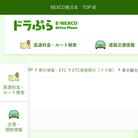
NEXCO東日本
TOP
高速料金・ルート検索
道路交通情報
ドラぷらTOP
割引情報・ETC
ETC周遊割引［ドラ割］
東北観光
ETC周遊割引［ドラ割］トップ
通
通
高速料金・
申込確認・キャンセル
ルート
検索
渋滞・
規制情報