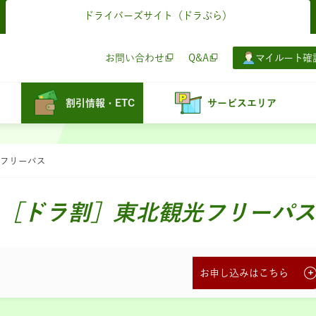
ドライバーズサイト
（ドラぷら）
お問い合わせ
Q&A
マイルート確
割引情報・ETC
サービスエリア
フリーパス
常プラン
常プラン
セットプ
セットプ
北海道
HOKKAIDO LOVE! 道トク
通常プランのお申し込み
通常プランのお申し込み
道トクふりーぱす セットプラ
［ドラ割］東北観光フリーパス
東北
東北観光フリーパス
新潟・北信濃・会津
東北6県周遊プラン
周遊プラン（2日間）
お申し込みはこちら
関東
北関東周遊フリーパス
新潟・北信濃・会津
北東北周遊プラン
周遊プラン（3日間）