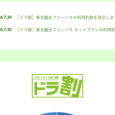
千葉ぐるっとパス
首都圏発着
南東北周遊プラン
新潟周遊プラン
南房総周遊セットプラン
6.7.30
セットプランのお申し込み方法は
こちらから
［ドラ割］東北観光フリーパスの利用約款を改定しま
首都圏発着
東北6県周遊プラン
いばらき常陸国周遊セットプ
6.7.30
［ドラ割］東北観光フリーパス セットプランの利用
栃木県周遊セットプラン
首都圏発着
南東北周遊プラン
群馬県周遊セットプラン
セットプランのお申し込み方法は
こちらから
信越
新潟観光ドライブパス
佐渡島ゴールデンパス
軽井沢・プリンスショッピン
信州めぐりフリーパス2026
その他
2026ツーリングプラン
STAYNAVIセットプラン