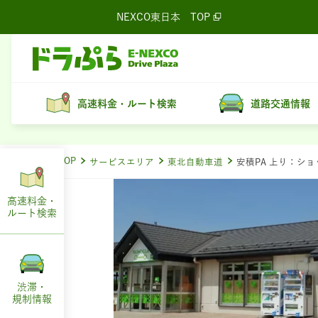
NEXCO東日本
TOP
高速料金・ルート検索
道路交通情報
ドラぷらTOP
サービスエリア
東北自動車道
安積PA 上り：シ
高速料金・
ルート
検索
渋滞・
規制情報