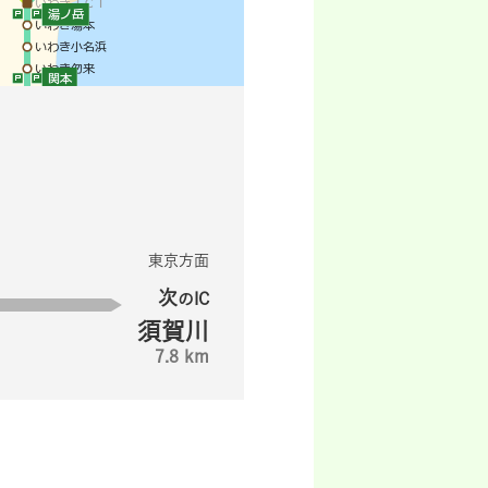
東京方面
次
のIC
須賀川
7.8 km