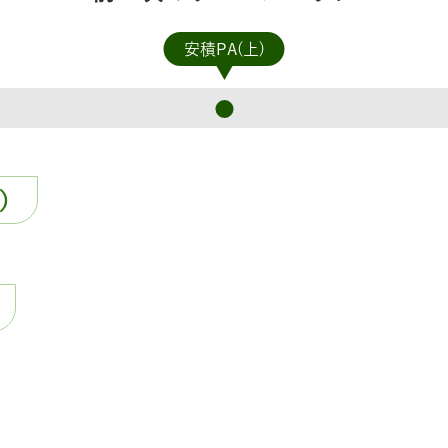
安積PA(上)
）