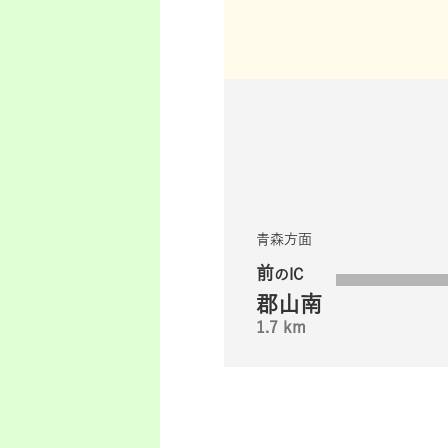
青森方面
前
のIC
郡山南
1.7 km