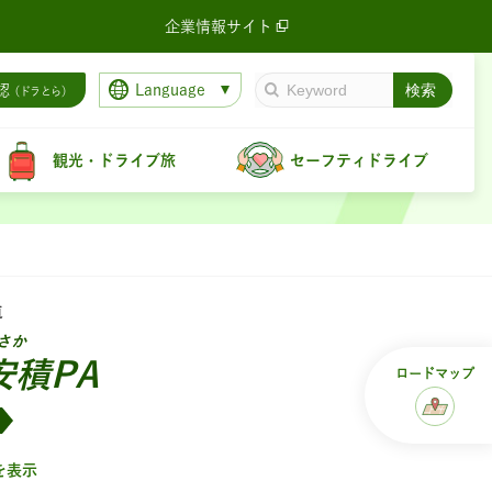
企業情報サイト
Language
認
（ドラとら）
観光・ドライブ旅
セーフティドライブ
道
さか
安積PA
ロード
マップ
を表示