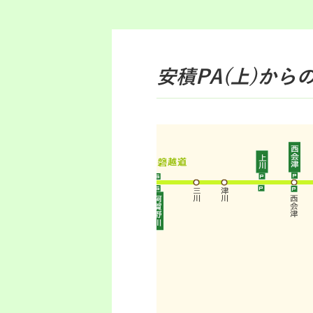
安積PA(上)
から