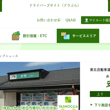
ドライバーズサイト
（ドラぷら）
お問い合わせ
Q&A
マイルート確
割引情報・ETC
サービスエリア
ョップニュース
東北自動車
あ
上り
下り施設