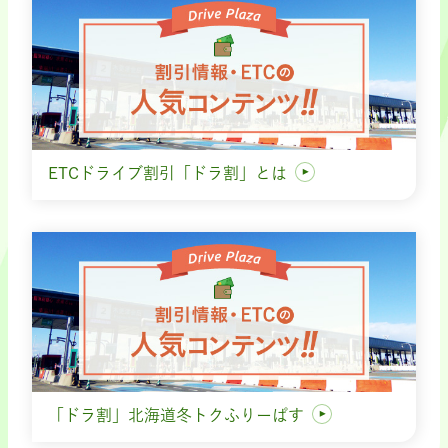
ETCドライブ割引「ドラ割」とは
「ドラ割」北海道冬トクふりーぱす