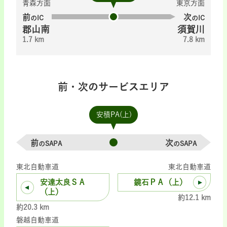
青森方面
東京方面
前
次
のIC
のIC
郡山南
須賀川
1.7 km
7.8 km
前・次のサービスエリア
安積PA(上)
前
次
のSAPA
のSAPA
東北自動車道
東北自動車道
安達太良ＳＡ
鏡石ＰＡ（上）
（上）
約12.1 km
約20.3 km
磐越自動車道