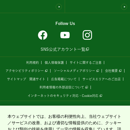
Follow Us
SNS公式アカウント一覧
利用規約
個人情報保護
サイトに関するご注意
アクセシビリティポリシー
ソーシャルメディアポリシー
会社概要
サイトマップ
関連サイト
広告掲載について
サービスエリアへのご出店
利用者情報の外部送信について
インターネットのセキュリティ対応・Cookie対応
全国の高速道路情報サイト
「ドラぷら E-NEXCOドライブプラザ」
は、
NEXCO東日本
が
運営しています。
本ウェブサイトでは、お客様の利便性向上、当社ウェブサイト
／サービスの改善、および適切な情報提供のために、クッキー
および類似の技術を使用して一定の情報を収集しています。詳