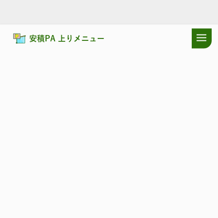
安積PA 上りメニュー
ドラぷらTOP
サービスエリア
東北自動車道
安積PA 上り：ショッ
東北自動車道
あさか
安積PA