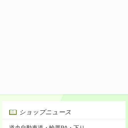
カンのたれがラム肉と野菜をより一層引き
立てます。
1,450円(税込)
施設マップ・サービスメニュー
ショップニュース
道央自動車道・輪厚PA・下り