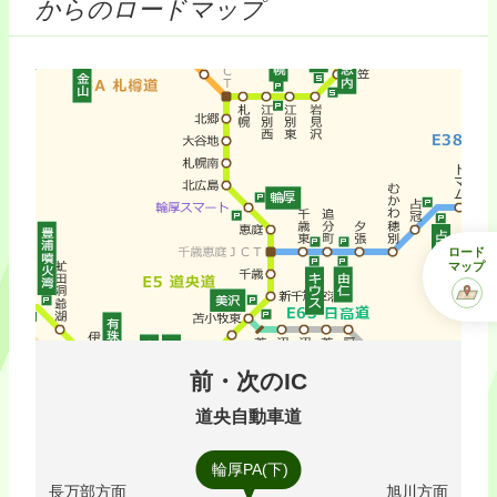
からのロードマップ
ロード
マップ
前・次のIC
道央自動車道
輪厚PA(下)
長万部方面
旭川方面