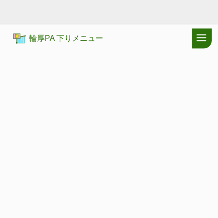
輪厚PA 下りメニュー
ドラぷらTOP
サービスエリア
道央自動車道
輪厚PA 下り：ショ
道央自動車道
わっつ
輪厚PA