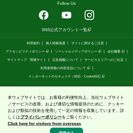
Follow Us
SNS公式アカウント一覧
利用規約
個人情報保護
サイトに関するご注意
アクセシビリティポリシー
ソーシャルメディアポリシー
会社概要
サイトマップ
関連サイト
広告掲載について
サービスエリアへのご出店
利用者情報の外部送信について
インターネットのセキュリティ対応・Cookie対応
全国の高速道路情報サイト
「ドラぷら E-NEXCOドライブプラザ」
は、
NEXCO東日本
が
運営しています。
本ウェブサイトでは、お客様の利便性向上、当社ウェブサイト
／サービスの改善、および適切な情報提供のために、クッキー
および類似の技術を使用して一定の情報を収集しています。詳
Copyright©2020 East Nippon Expressway Company Limited
All Rights Reserved.
しくは
プライバシーポリシー
をご覧ください。
Click here for visitors from overseas