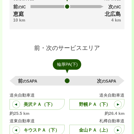
前のIC
次のIC
恵庭
北広島
10 km
4 km
前・次のサービスエリア
輪厚PA(下)
前のSAPA
次のSAPA
道央自動車道
道央自動車道
美沢ＰＡ（下）
野幌ＰＡ（下）
約25.5 km
約26.4 km
道東自動車道
札樽自動車道
キウスＰＡ（下）
金山ＰＡ（上）