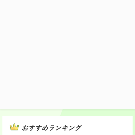
美唄市にある鳥乃家本店製造「美唄やきと
り」を使用。炭火やきとりと鴨だしの香り
あふれる出汁を地元流でめしあがれ。
1,180円(税込)
施設マップ・サービスメニュー
おすすめランキング