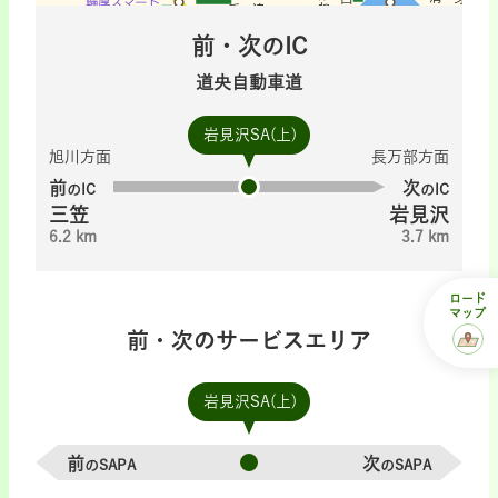
前・次のIC
道央自動車道
岩見沢SA(上)
旭川方面
長万部方面
前
次
のIC
のIC
三笠
岩見沢
6.2 km
3.7 km
ロード
マップ
前・次のサービスエリア
岩見沢SA(上)
前
次
のSAPA
のSAPA