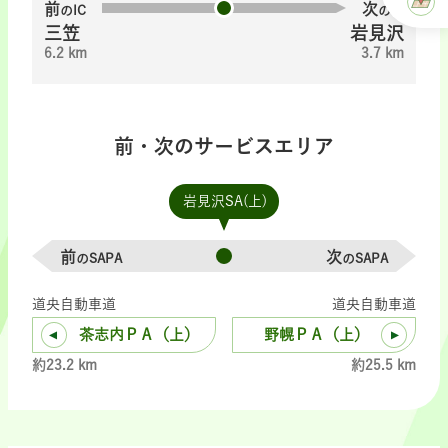
前
次
のIC
のIC
三笠
岩見沢
6.2 km
3.7 km
前・次のサービスエリア
岩見沢SA(上)
前
次
のSAPA
のSAPA
道央自動車道
道央自動車道
茶志内ＰＡ（上）
野幌ＰＡ（上）
約23.2 km
約25.5 km