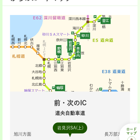
前・次のIC
道央自動車道
岩見沢SA(上)
ロード
マップ
旭川方面
長万部方面