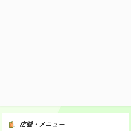
美唄市にある鳥乃家本店製造「美唄やきと
り」を使用。炭火やきとりと鴨だしの香り
あふれる出汁を地元流でめしあがれ。
1,180円(税込)
施設マップ・サービスメニュー
店舗・メニュー