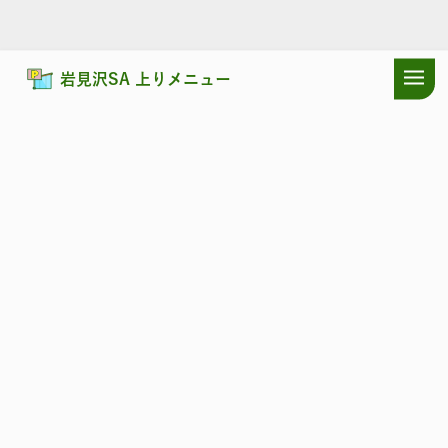
岩見沢SA 上りメニュー
ドラぷらTOP
サービスエリア
道央自動車道
岩見沢SA 上り：店舗
道央自動車道
いわみざわ
岩見沢SA