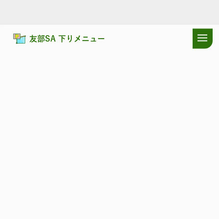
友部SA 下りメニュー
ドラぷらTOP
サービスエリア
常磐自動車道
友部SA 下り：耳寄り
常磐自動車道
ともべ
友部SA