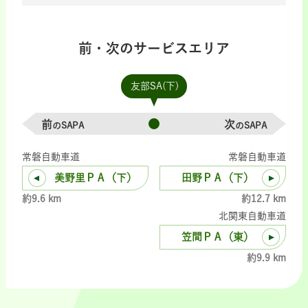
前・次のサービスエリア
友部SA(下)
前
次
のSAPA
のSAPA
常磐自動車道
常磐自動車道
美野里ＰＡ（下）
田野ＰＡ（下）
約9.6 km
約12.7 km
北関東自動車道
笠間ＰＡ（東）
約9.9 km