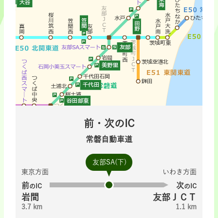
前・次のIC
常磐自動車道
友部SA(下)
東京方面
いわき方面
前
次
のIC
のIC
岩間
友部ＪＣＴ
3.7 km
1.1 km