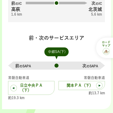
前
次
のIC
のIC
高萩
北茨城
1.6 km
5.6 km
前・次のサービスエリア
ロード
マップ
中郷SA(下)
前
次
のSAPA
のSAPA
常磐自動車道
常磐自動車道
日立中央ＰＡ
関本ＰＡ（下）
（下）
約13.7 km
約19.3 km