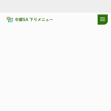
中郷SA 下りメニュー
ドラぷらTOP
サービスエリア
常磐自動車道
中郷SA 下り：おす
常磐自動車道
なかごう
中郷SA