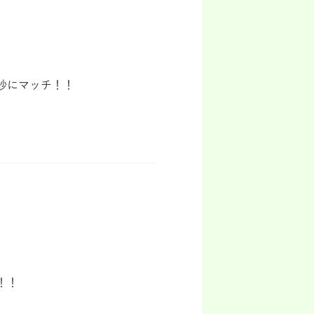
。
妙にマッチ！！
す！！