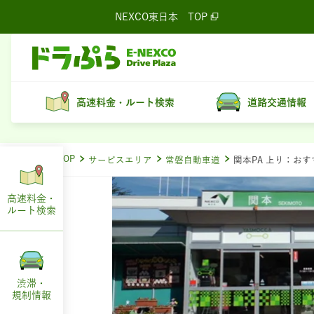
NEXCO東日本
TOP
高速料金・ルート検索
道路交通情報
ドラぷらTOP
サービスエリア
常磐自動車道
関本PA 上り：お
高速料金・
ルート
検索
渋滞・
規制情報