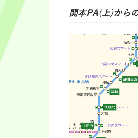
関本PA(上)
から