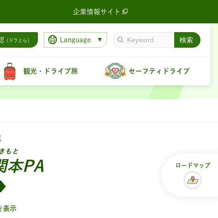
企業情報サイト
Language
認
（ドラとら）
観光・ドライブ旅
セーフティドライブ
道
きもと
関本PA
ロード
マップ
を表示