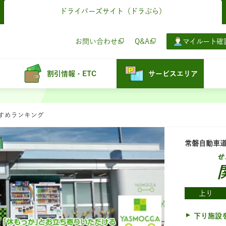
ドライバーズサイト
（ドラぷら）
お問い合わせ
Q&A
マイルート確
割引情報・ETC
サービスエリア
すすめランキング
常磐自動車
せ
上り
下り施設