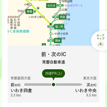
ロード
マップ
前・次のIC
常磐自動車道
四倉PA(上)
常磐富岡方面
東京方面
前
次
のIC
のIC
いわき四倉
いわき中央
3.3 km
9.5 km