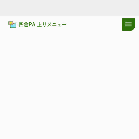
四倉PA 上りメニュー
ドラぷらTOP
サービスエリア
常磐自動車道
四倉PA 上り：店舗・
常磐自動車道
よつくら
四倉PA