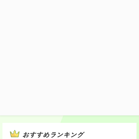
上下線一体型のエリア。"KASAMA TERRAC
E"と名付けた店内は、ガラス張りのおしゃれ
な雰囲気で自然光がふりそそぎ明るく開放的。
"手作り感""出来立て感"にこだわった「うどん
専門店」でゆっくり美味しいお食事をお楽しみ
ください。
施設マップ・サービスメニュー
おすすめランキング