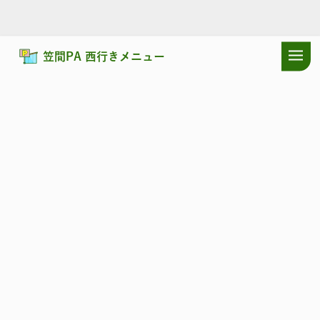
笠間PA 西行きメニュー
ドラぷらTOP
サービスエリア
北関東自動車道
笠間PA 西行き：
北関東自動車道
かさま
笠間PA