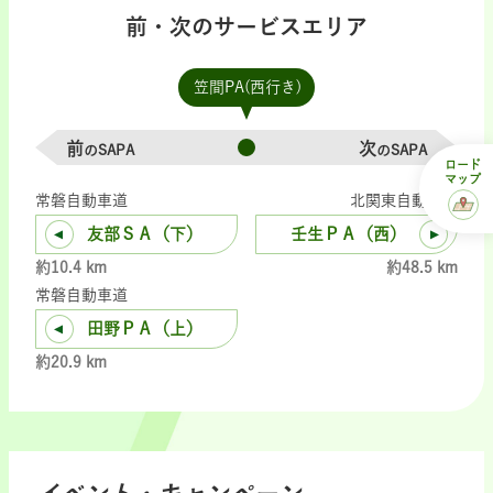
前・次のサービスエリア
笠間PA(西行き)
前
次
のSAPA
のSAPA
ロード
マップ
常磐自動車道
北関東自動車道
友部ＳＡ（下）
壬生ＰＡ（西）
約10.4 km
約48.5 km
常磐自動車道
田野ＰＡ（上）
約20.9 km