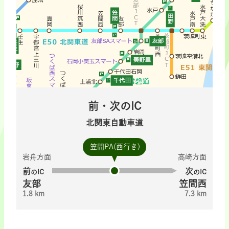
前・次のIC
北関東自動車道
笠間PA(西行き)
岩舟方面
高崎方面
前
次
のIC
のIC
友部
笠間西
1.8 km
7.3 km