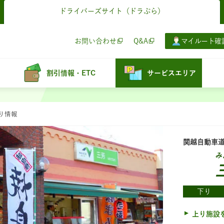
ドライバーズサイト
（ドラぷら）
お問い合わせ
Q&A
マイルート確
割引情報・ETC
サービスエリア
寄り情報
関越自動車
み
下り
上り施設