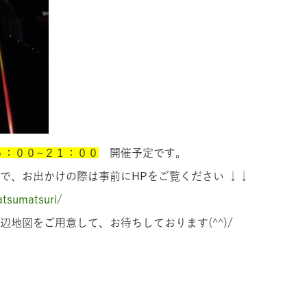
６：００~２１：００
開催予定です。
で、お出かけの際は事前にHPをご覧ください ↓↓
atsumatsuri/
地図をご用意して、お待ちしております(^^)/