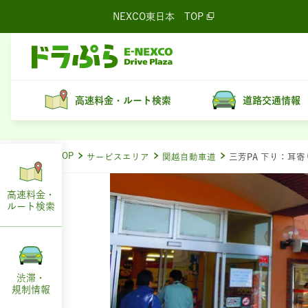
NEXCO東日本
TOP
高速料金・ルート検索
道路交通情報
ドラぷらTOP
サービスエリア
関越自動車道
三芳PA 下り：耳
高速料金・
ルート
検索
渋滞・
規制情報