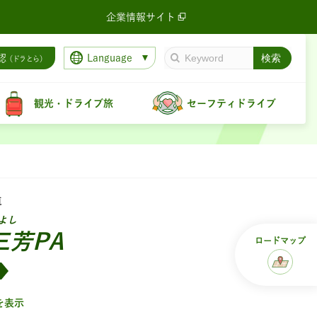
企業情報サイト
Language
認
（ドラとら）
観光・ドライブ旅
セーフティドライブ
道
よし
三芳PA
ロード
マップ
を表示