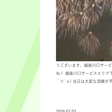
うございます、越後川口サービス
ね！ 越後川口サービスエリア
´∀`о) 当日は大変な混雑が
2026.07.03