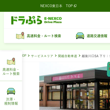
NEXCO東日本
TOP
高速料金・ルート検索
道路交通情報
ドラぷらTOP
サービスエリア
関越自動車道
越後川口SA 下り
高速料金・
ルート
検索
渋滞・
規制情報