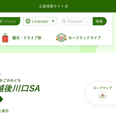
企業情報サイト
Language
認
（ドラとら）
観光・ドライブ旅
セーフティドライブ
道
ちごかわぐち
越後川口SA
ロード
マップ
を表示