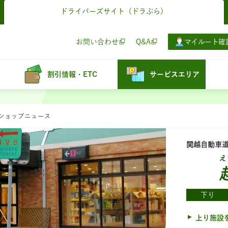
ドライバーズサイト
（ドラぷら）
お問い合わせ
Q&A
マイルート確
割引情報・ETC
サービスエリア
：ショップニュース
関越自動車
え
下り
上り施設