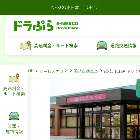
NEXCO東日本
TOP
高速料金・ルート検索
道路交通情報
ドラぷらTOP
サービスエリア
関越自動車道
越後川口SA 下り
高速料金・
ルート
検索
渋滞・
規制情報