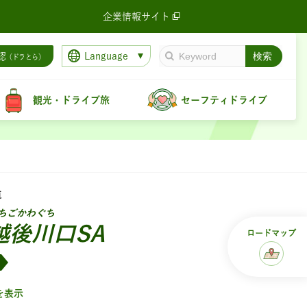
企業情報サイト
Language
認
（ドラとら）
観光・ドライブ旅
セーフティドライブ
道
ちごかわぐち
越後川口SA
ロード
マップ
を表示