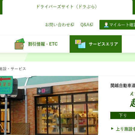
ドライバーズサイト
（ドラぷら）
お問い合わせ
Q&A
マイルート確
割引情報・ETC
サービスエリア
：施設・サービス
関越自動車
え
下り
上り施設