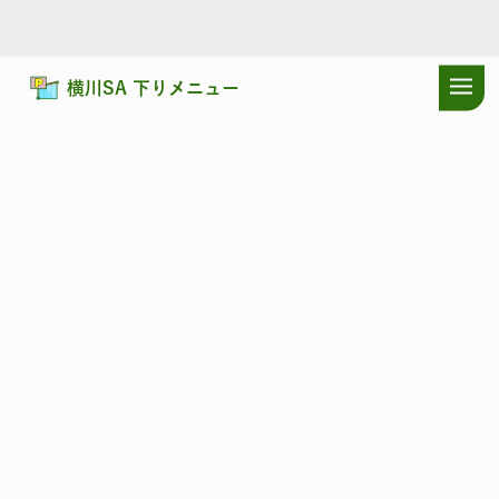
横川SA 下りメニュー
ドラぷらTOP
サービスエリア
上信越自動車道
横川SA 下り：シ
上信越自動車道
よこかわ
横川SA