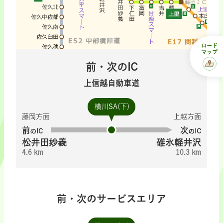
ロード
マップ
前・次のIC
上信越自動車道
横川SA(下)
藤岡方面
上越方面
前
次
のIC
のIC
松井田妙義
碓氷軽井沢
4.6 km
10.3 km
前・次のサービスエリア