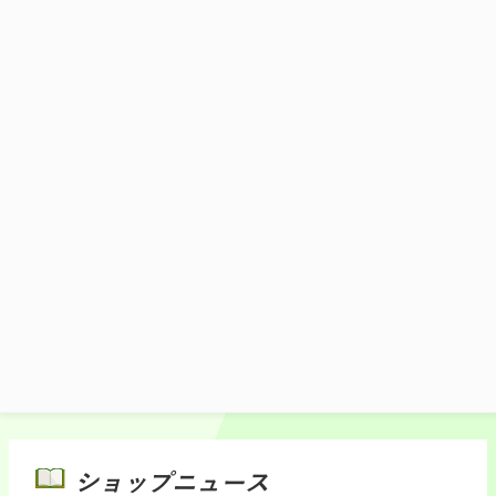
群馬銘柄鶏南蛮そば
香ばしく炙った群馬銘柄鶏と長ネギの旨み
と甘みがつゆに合わさり、より一層箸が進
むこと間違いなし。
1,300円(税込)
施設マップ・サービスメニュー
ショップニュース