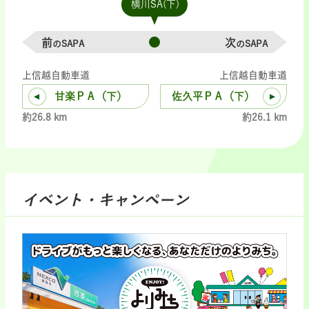
横川SA(下)
前
次
のSAPA
のSAPA
上信越自動車道
上信越自動車道
甘楽ＰＡ（下）
佐久平ＰＡ（下）
約26.8 km
約26.1 km
イベント・キャンペーン