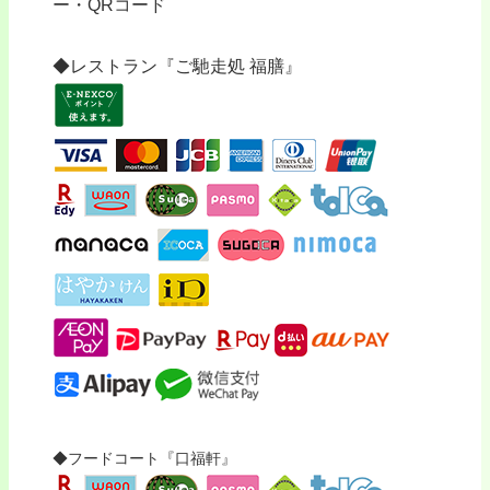
ー・QRコード
◆レストラン『ご馳走処 福膳』
◆フードコート『口福軒』