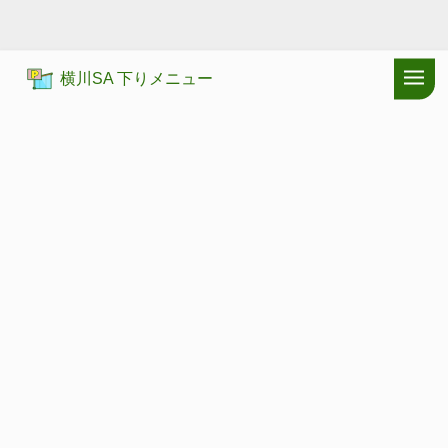
横川SA 下りメニュー
ドラぷらTOP
サービスエリア
上信越自動車道
横川SA 下り：施
上信越自動車道
よこかわ
横川SA