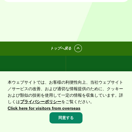
トップへ戻る
高速料金・ルート検索
道路交通情報
本ウェブサイトでは、お客様の利便性向上、当社ウェブサイト
／サービスの改善、および適切な情報提供のために、クッキー
および類似の技術を使用して一定の情報を収集しています。詳
しくは
プライバシーポリシー
をご覧ください。
Click here for visitors from overseas
割引・ETC情報
サービスエリア
同意する
高速料金・
ルート
渋滞・
規制情報
サービス
エリア