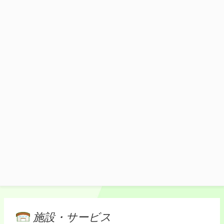
群馬銘柄鶏南蛮そば
香ばしく炙った群馬銘柄鶏と長ネギの旨み
と甘みがつゆに合わさり、より一層箸が進
むこと間違いなし。
1,300円(税込)
施設マップ・サービスメニュー
施設・サービス