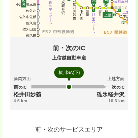
前・次のIC
上信越自動車道
横川SA(下)
藤岡方面
上越方面
前のIC
次のIC
松井田妙義
碓氷軽井沢
4.6 km
10.3 km
前・次のサービスエリア