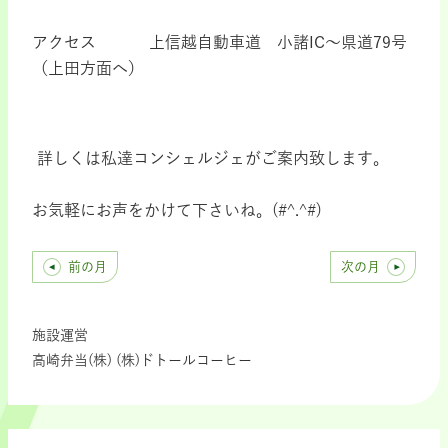
アクセス 上信越自動車道 小諸
IC
～県道
79
号
（上田方面へ）
詳しくは私達コンシェルジェがご案内致します。
お気軽にお声をかけて下さいね。
(#^.^#)
前の月
次の月
施設運営
高崎弁当(株) (株)ドトールコーヒー