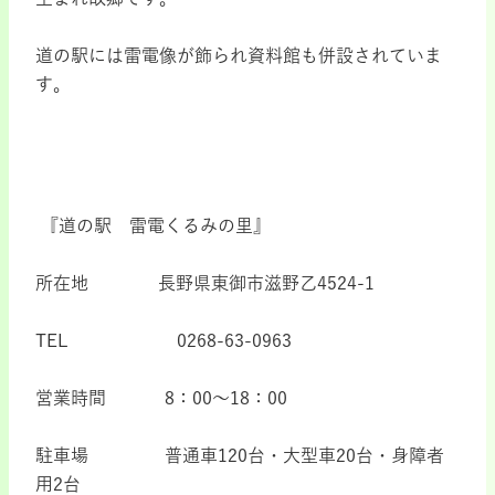
道の駅には雷電像が飾られ資料館も併設されていま
す。
『道の駅 雷電くるみの里』
所在地 長野県東御市滋野乙
4524-1
TEL 0268-63-0963
営業時間
8
：
00
～
18
：
00
駐車場 普通車
120
台・大型車
20
台・身障者
用
2
台