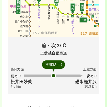
前・次のIC
上信越自動車道
横川SA(下)
藤岡方面
上越方面
前
次
のIC
のIC
松井田妙義
碓氷軽井沢
4.6 km
10.3 km