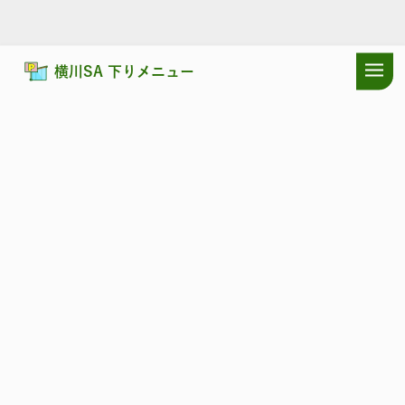
横川SA 下りメニュー
ドラぷらTOP
サービスエリア
上信越自動車道
横川SA 下り：耳寄
上信越自動車道
よこかわ
横川SA