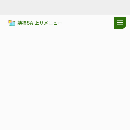
姨捨SA 上りメニュー
ドラぷらTOP
サービスエリア
長野自動車道
姨捨SA 上り：施設・
長野自動車道
おばすて
姨捨SA