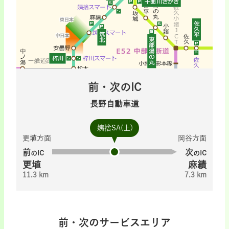
前・次のIC
長野自動車道
姨捨SA(上)
更埴方面
岡谷方面
前
次
のIC
のIC
更埴
麻績
11.3 km
7.3 km
前・次のサービスエリア