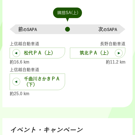
姨捨SA(上)
前
次
のSAPA
のSAPA
上信越自動車道
長野自動車道
松代ＰＡ（上）
筑北ＰＡ（上）
約16.6 km
約11.2 km
上信越自動車道
千曲川さかきＰＡ
（下）
約25.0 km
イベント・キャンペーン