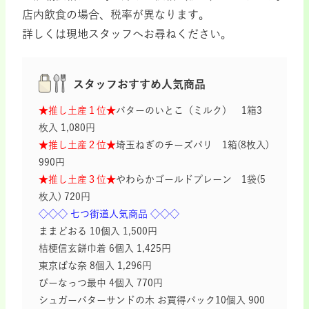
店内飲食の場合、税率が異なります。
詳しくは現地スタッフへお尋ねください。
スタッフおすすめ人気商品
★推し土産１位★
バターのいとこ（ミルク） 1箱3
枚入 1,080円
★推し土産２位★
埼玉ねぎのチーズパリ 1箱(8枚入)
990円
★推し土産３位★
やわらかゴールドプレーン 1袋(5
枚入) 720円
◇◇◇ 七つ街道人気商品 ◇◇◇
ままどおる 10個入 1,500円
桔梗信玄餅巾着 6個入 1,425円
東京ばな奈 8個入 1,296円
ぴーなっつ最中 4個入 770円
シュガーバターサンドの木 お買得パック10個入 900