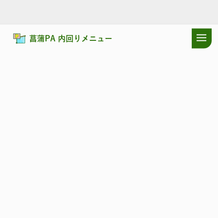
菖蒲PA 内回りメニュー
ドラぷらTOP
サービスエリア
圏央道
菖蒲PA 内回り：店舗・メニ
圏央道
しょうぶ
菖蒲PA