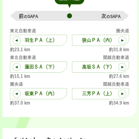
前
次
のSAPA
のSAPA
東北自動車道
圏央道
羽生ＰＡ（上）
狭山ＰＡ（内）
約23.1 km
約31.8 km
東北自動車道
関越自動車道
蓮田ＳＡ（下）
高坂ＳＡ（下）
約15.1 km
約27.6 km
圏央道
関越自動車道
坂東ＰＡ（内）
三芳ＰＡ（上）
約37.0 km
約34.9 km