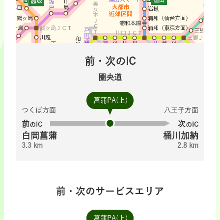
前・次のIC
圏央道
菖蒲PA(上)
つくば方面
八王子方面
前
次
のIC
のIC
白岡菖蒲
桶川加納
3.3 km
2.8 km
前・次のサービスエリア
菖蒲PA(上)