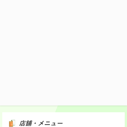
川越「頑者」の創業時の味ガンジャラーメ
ンの細麺を使用した新感覚つけ麺。つけ汁
は濃厚魚介豚骨スープをつけ麺用にアレン
ジ。
1,000円(税込)
施設マップ・サービスメニュー
店舗・メニュー