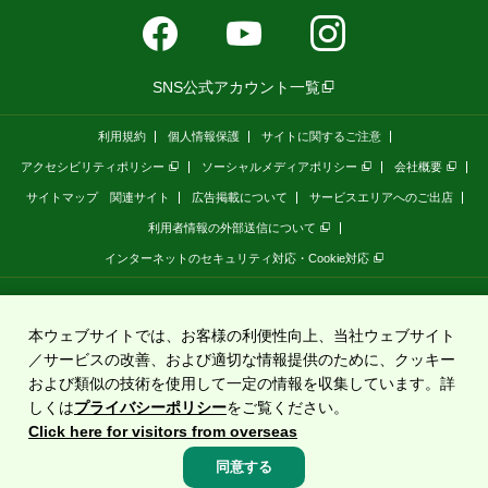
SNS公式アカウント一覧
利用規約
個人情報保護
サイトに関するご注意
アクセシビリティポリシー
ソーシャルメディアポリシー
会社概要
サイトマップ
関連サイト
広告掲載について
サービスエリアへのご出店
利用者情報の外部送信について
インターネットのセキュリティ対応・Cookie対応
全国の高速道路情報サイト
「ドラぷら E-NEXCOドライブプラザ」
は、
NEXCO東日本
が
運営しています。
本ウェブサイトでは、お客様の利便性向上、当社ウェブサイト
／サービスの改善、および適切な情報提供のために、クッキー
および類似の技術を使用して一定の情報を収集しています。詳
Copyright©2020 East Nippon Expressway Company Limited
しくは
プライバシーポリシー
をご覧ください。
All Rights Reserved.
Click here for visitors from overseas
同意する