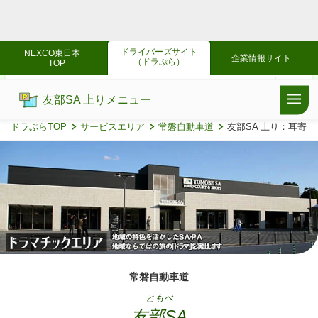
ドライバーズサイト
NEXCO東日本
企業情報サイト
（ドラぷら）
TOP
友部SA 上りメニュー
ドラぷらTOP
サービスエリア
常磐自動車道
友部SA 上り：耳寄り
常磐自動車道
ともべ
友部SA