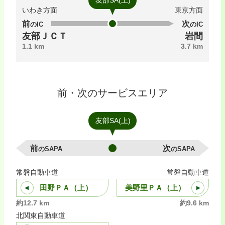
友部SA(上)
いわき方面
東京方面
前のIC
次のIC
友部ＪＣＴ
岩間
1.1 km
3.7 km
前・次のサービスエリア
友部SA(上)
前のSAPA
次のSAPA
常磐自動車道
常磐自動車道
田野ＰＡ（上）
美野里ＰＡ（上）
約12.7 km
約9.6 km
北関東自動車道