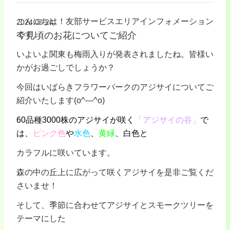
こんにちは！友部サービスエリアインフォメーション
2024.06.24
今見頃のお花についてご紹介
です。
いよいよ関東も梅雨入りが発表されましたね。皆様い
かがお過ごしでしょうか？
今回はいばらきフラワーパークのアジサイについてご
紹介いたします(o^―^o)
60品種3000株のアジサイが咲く
「アジサイの谷」
で
は、
ピンク色
や
水色
、
黄緑
、白色と
カラフルに咲いています。
森の中の丘上に広がって咲くアジサイを是非ご覧くだ
さいませ！
そして、季節に合わせてアジサイとスモークツリーを
テーマにした