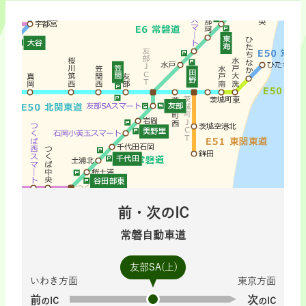
前・次のIC
常磐自動車道
友部SA(上)
いわき方面
東京方面
前
次
のIC
のIC