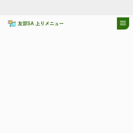
友部SA 上りメニュー
ドラぷらTOP
サービスエリア
常磐自動車道
友部SA 上り：耳寄り
常磐自動車道
ともべ
友部SA