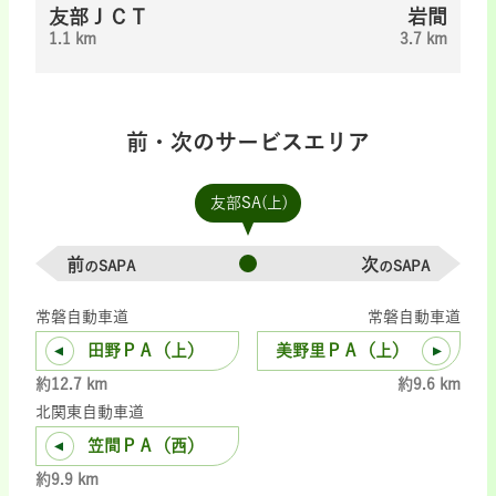
友部ＪＣＴ
岩間
1.1 km
3.7 km
前・次のサービスエリア
友部SA(上)
前
次
のSAPA
のSAPA
常磐自動車道
常磐自動車道
田野ＰＡ（上）
美野里ＰＡ（上）
約12.7 km
約9.6 km
北関東自動車道
笠間ＰＡ（西）
約9.9 km