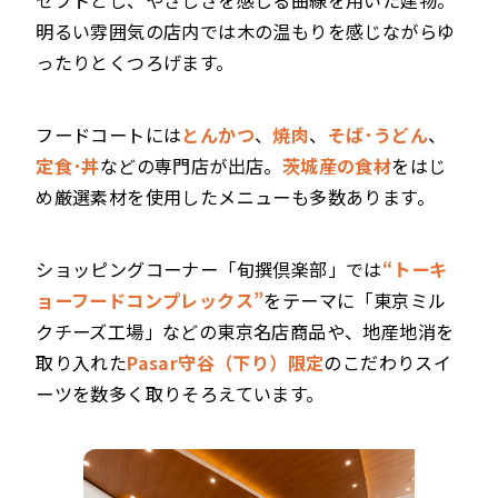
セプトとし、やさしさを感じる曲線を用いた建物。
明るい雰囲気の店内では木の温もりを感じながらゆ
ったりとくつろげます。
フードコートには
とんかつ
、
焼肉
、
そば･うどん
、
定食･丼
などの専門店が出店。
茨城産の食材
をはじ
め厳選素材を使用したメニューも多数あります。
ショッピングコーナー「旬撰倶楽部」では
“トーキ
ョーフードコンプレックス”
をテーマに「東京ミル
クチーズ工場」などの東京名店商品や、地産地消を
取り入れた
Pasar守谷（下り）限定
のこだわりスイ
ーツを数多く取りそろえています。