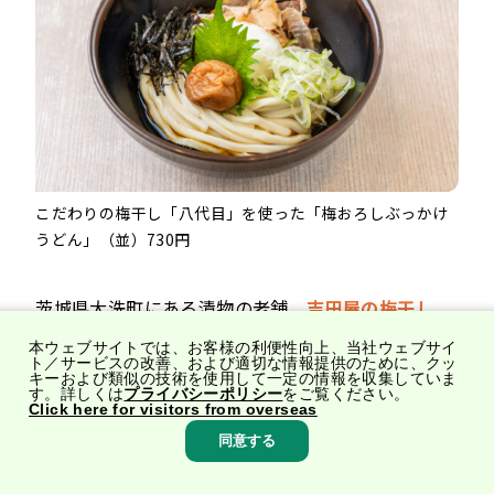
こだわりの梅干し「八代目」を使った「梅おろしぶっかけ
うどん」（並）730円
茨城県大洗町にある漬物の老舗、
吉田屋の梅干し
「八代目」
を使用した
「梅おろしぶっかけうどん」
本ウェブサイトでは、お客様の利便性向上、当社ウェブサイ
ト／サービスの改善、および適切な情報提供のために、クッ
は、暑い季節にぴったりのさっぱり系うどんです。
キーおよび類似の技術を使用して一定の情報を収集していま
す。詳しくは
プライバシーポリシー
をご覧ください。
Click here for visitors from overseas
大根おろしや大葉、かつお節を合わせることで、梅
同意する
の爽やかな酸味と香りが引き立ち、あと味もすっき