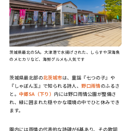
茨城県最北のSA。大津港で水揚げされた、しらすや深海魚
のメヒカリなど、海鮮グルメも人気です
茨城県最北部の
北茨城市
は、童謡『七つの子』や
『しゃぼん玉』で知られる詩人、
野口雨情
のふるさ
と。
中郷SA（下り）
内には野口雨情公園が整備さ
れ、緑に囲まれた穏やかな環境の中でひと休みでき
ます。
園内には雨情の代表的な詩碑が6基あり、その歌詞