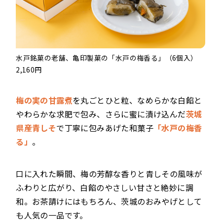
水戸銘菓の老舗、亀印製菓の「水戸の梅香る」（6個入）
2,160円
梅の実の甘露煮
を丸ごとひと粒、なめらかな白餡と
やわらかな求肥で包み、さらに蜜に漬け込んだ
茨城
県産青しそ
で丁寧に包みあげた和菓子
「水戸の梅香
る」
。
口に入れた瞬間、梅の芳醇な香りと青しその風味が
ふわりと広がり、白餡のやさしい甘さと絶妙に調
和。お茶請けにはもちろん、茨城のおみやげとして
も人気の一品です。