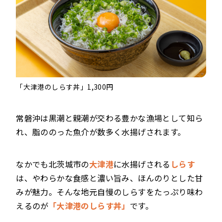
「大津港のしらす丼」1,300円
常磐沖は黒潮と親潮が交わる豊かな漁場として知ら
れ、脂ののった魚介が数多く水揚げされます。
なかでも北茨城市の
大津港
に水揚げされる
しらす
は、やわらかな食感と濃い旨み、ほんのりとした甘
みが魅力。そんな地元自慢のしらすをたっぷり味わ
えるのが
「大津港のしらす丼」
です。