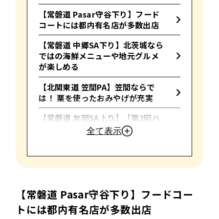
【常磐道 Pasar守谷下り】フード
コートには都内有名店が多数出店
【常磐道 中郷SA下り】北茨城なら
ではの海鮮メニューや地元グルメ
が楽しめる
【北関東道 笠間PA】笠間ならで
は！ 栗を使ったおみやげが充実
【常磐道 友部SA上り】「第2回ハ
イウェイめし甲子園」優勝メニュ
全て表示
ーが味わえる
【常磐道 谷田部東PA上り】茨城県
産自然薯を使用したグルメやおみ
やげが盛りだくさん
【常磐道 Pasar守谷下り】フードコー
茨城のSA・PAでドライブをもっと
トには都内有名店が多数出店
楽しく！お気に入りを見つけよう