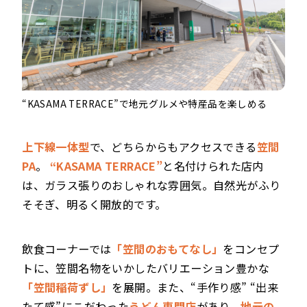
“KASAMA TERRACE”で地元グルメや特産品を楽しめる
上下線一体型
で、どちらからもアクセスできる
笠間
PA
。
“KASAMA TERRACE”
と名付けられた店内
は、ガラス張りのおしゃれな雰囲気。自然光がふり
そそぎ、明るく開放的です。
飲食コーナーでは
「笠間のおもてなし」
をコンセプ
トに、笠間名物をいかしたバリエーション豊かな
「笠間稲荷ずし」
を展開。また、“手作り感” “出来
たて感”にこだわった
うどん専門店
があり、
地元の