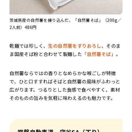
茨城県産の自然薯を練り込んだ、「自然薯そば」（200g／
2人前）486円
乾麺では珍しく、
生の自然薯をすりおろし
、そのま
ま国産そば粉と合わせて製麺した
「自然薯そば」
。
自然薯ならではの香りとなめらかな喉ごしが特徴
で、ひと口すすればそばと自然薯の風味がふわっと
広がります。つるりとした食感で食べやすく、素材
そのものの旨みを気軽に味わえるのも魅力です。
常磐自動車道 守谷SA（下り）