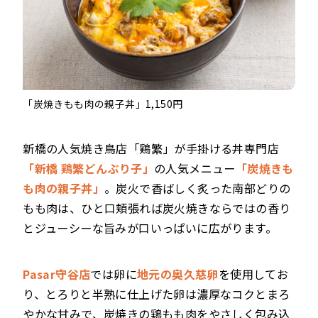
「炭焼きもも肉の親子丼」1,150円
新橋の人気焼き鳥店「鶏繁」が手掛ける丼専門店
「新橋 鶏繁どんぶり子」
の人気メニュー
「炭焼きも
も肉の親子丼」
。炭火で香ばしく炙った南部どりの
もも肉は、ひと口頬張れば炭火焼きならではの香り
とジューシーな旨みが口いっぱいに広がります。
Pasar守谷店
では卵に
地元の奥久慈卵
を使用してお
り、とろりと半熟に仕上げた卵は濃厚なコクとまろ
やかな甘みで、炭焼きの鶏もも肉をやさしく包み込