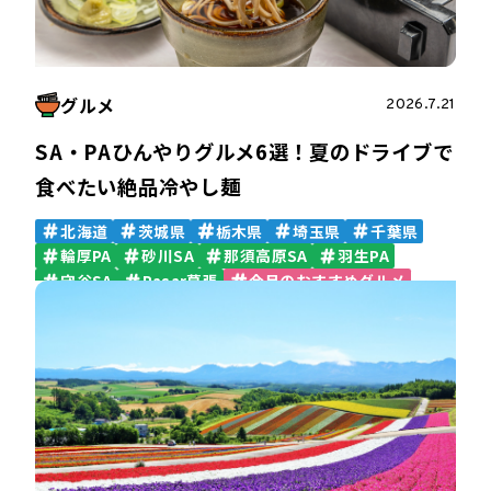
ご当地食材
高速道路のトリセツ
エリア別おすすめSA・PA
ご当地グルメ
SAPAおやつ
フードコート
ファミリーも安心
ベーカリー
ラーメン
グルメ
2026.7.21
ワンハンドグルメ
丼
初心者におすすめ
SA・PAひんやりグルメ6選！夏のドライブで
大型SA・PA
産直野菜
絶景スポット
限定みやげ
インタビュー
食べたい絶品冷やし麺
北海道
茨城県
栃木県
埼玉県
千葉県
輪厚PA
砂川SA
那須高原SA
羽生PA
守谷SA
Pasar幕張
今月のおすすめグルメ
ご当地グルメ
フードコート