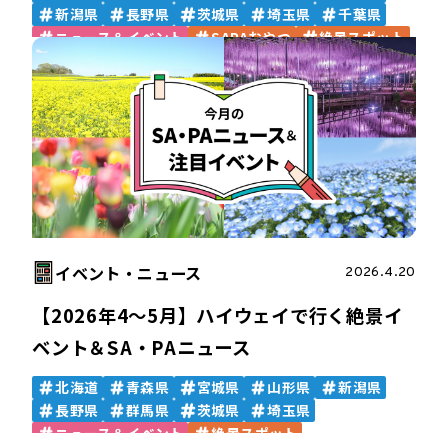
新潟県
長野県
茨城県
埼玉県
千葉県
ニュース＆イベント
SAPAおやつ
絶景スポット
イベント・ニュース
2026.4.20
【2026年4～5月】ハイウェイで行く絶景イ
ベント＆SA・PAニュース
北海道
青森県
宮城県
山形県
新潟県
長野県
群馬県
茨城県
埼玉県
ニュース＆イベント
絶景スポット