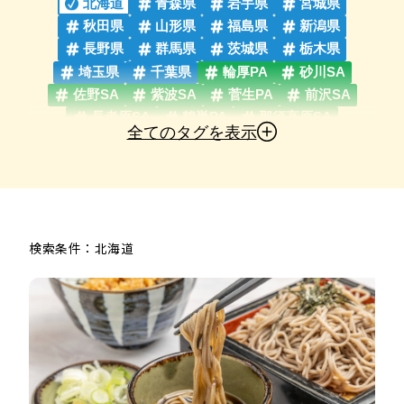
北海道
青森県
岩手県
宮城県
秋田県
山形県
福島県
新潟県
長野県
群馬県
茨城県
栃木県
埼玉県
千葉県
輪厚PA
砂川SA
佐野SA
紫波SA
菅生PA
前沢SA
長者原SA
鶴巣PA
那須高原SA
全てのタグを表示
福島松川PA
蓮田SA
羽生PA
花輪SA
岩手山SA
錦秋湖SA
越後川口SA
赤城高原SA
谷川岳PA
塩沢石打SA
駒寄PA
高坂SA
Pasar三芳
上里SA
友部SA
四倉PA
守谷SA
谷田部東PA
検索条件：
北海道
中郷SA
横川SA
甘楽PA
松代PA
笠間PA
湾岸幕張PA
市原SA
Pasar幕張
人気SA・PAを徹底解剖
今月のおすすめグルメ
モデルコース
テーマ別ガイド
スタッフ厳選グルメ
スタッフ厳選みやげ
私の推しSA・PA
高速道路のひみつ
ニュース＆イベント