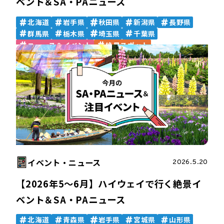
ベント＆SA・PAニュース
北海道
岩手県
秋田県
新潟県
長野県
群馬県
栃木県
埼玉県
千葉県
ニュース＆イベント
絶景スポット
イベント・ニュース
2026.5.20
【2026年5～6月】ハイウェイで行く絶景イ
ベント＆SA・PAニュース
北海道
青森県
岩手県
宮城県
山形県