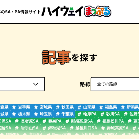
のSA・PA情報サイト
を探す
路線
青森県
岩手県
宮城県
秋田県
山形県
福島県
新潟県
茨城県
栃木県
埼玉県
千葉県
輪厚PA
砂川SA
佐野
前沢SA
長者原SA
鶴巣PA
那須高原SA
福島松川PA
蓮
花輪SA
岩手山SA
錦秋湖SA
越後川口SA
赤城高原SA
駒寄PA
高坂SA
Pasar三芳
上里SA
友部SA
四倉P