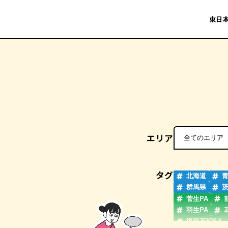
東日本
エリア
タグ
北海道
群馬県
菅生PA
羽生PA
塩沢石打SA