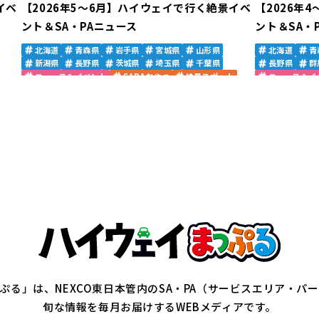
イベ
【2026年5～6月】ハイウェイで行く絶景イベ
【2026年
ント＆SA・PAニュース
ント＆SA・
北海道
青森県
岩手県
宮城県
山形県
北海道
青
新潟県
長野県
茨城県
埼玉県
千葉県
長野県
群
ニュース＆イベント
SAPAおやつ
絶景スポット
ニュース＆イ
ぷる」は、NEXCO東日本管内の
SA・PA（サービスエリア・パ
旬な情報を毎月お届けするWEBメディアです。