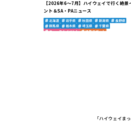
【2026年6～7月】ハイウェイで行く絶景
ント＆SA・PAニュース
北海道
岩手県
秋田県
新潟県
長野県
群馬県
栃木県
埼玉県
千葉県
ニュース＆イベント
絶景スポット
「ハイウェイまっ