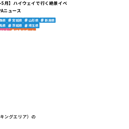
4～5月】ハイウェイで行く絶景イベ
PAニュース
森県
宮城県
山形県
新潟県
馬県
茨城県
埼玉県
ベント
絶景スポット
ーキングエリア）の