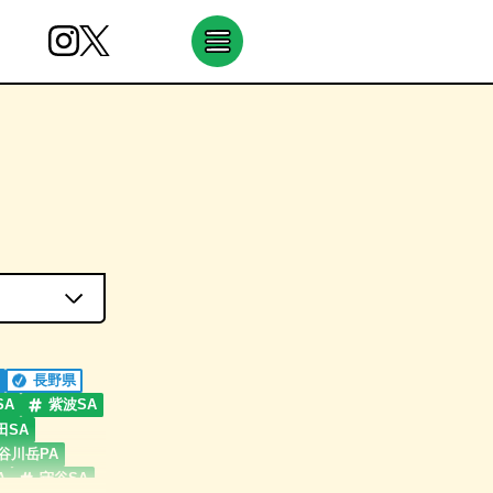
長野県
SA
紫波SA
田SA
谷川岳PA
A
守谷SA