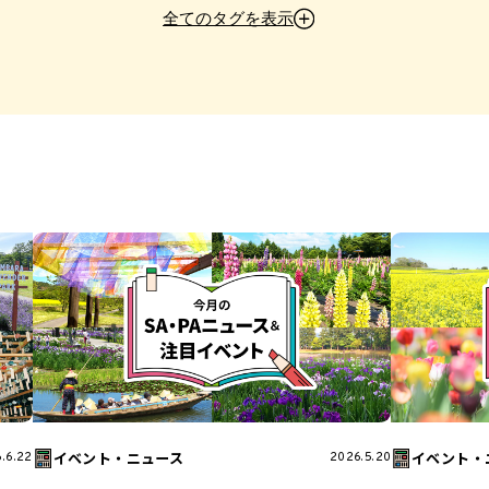
中郷SA
横川SA
甘楽PA
松代PA
笠間PA
湾岸幕張P
全てのタグを表示
人気SA・PAを徹底解剖
今月のおすすめグルメ
モデルコース
ド
スタッフ厳選グルメ
スタッフ厳選みやげ
私の推しSA・PA
みつ
ニュース＆イベント
ご当地食材
高速道路のトリセツ
めSA・PA
ご当地グルメ
SAPAおやつ
フードコート
フ
ラーメン
ワンハンドグルメ
丼
初心者におすすめ
大型S
絶景スポット
限定みやげ
インタビュー
イベント・ニュース
イベント・
.6.22
2026.5.20