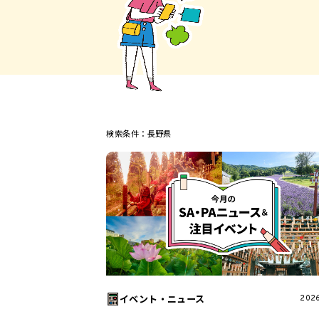
谷田部東PA
Pasar幕張
テーマ別ガイ
高速道路のひ
エリア別おすす
ベーカリー
産直野菜
検索条件：
長野県
イベント・ニュース
2026