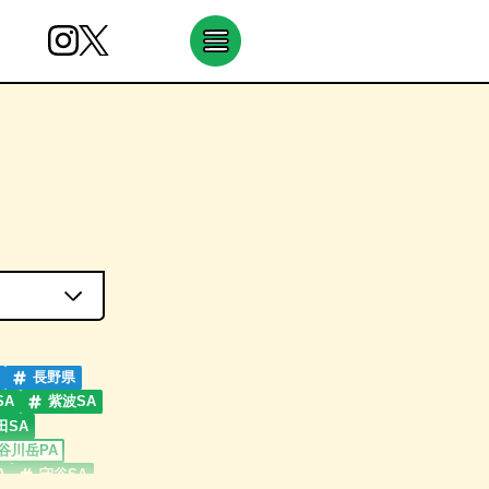
長野県
SA
紫波SA
田SA
谷川岳PA
A
守谷SA