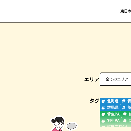
東日本
エリア
タグ
北海道
群馬県
菅生PA
羽生PA
塩沢石打SA