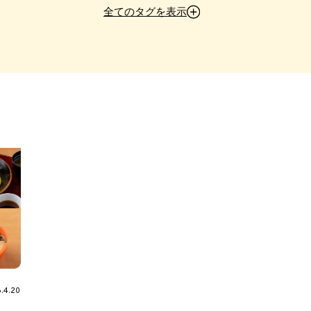
中郷SA
横川SA
甘楽PA
松代PA
笠間PA
湾岸幕張P
全てのタグを表示
人気SA・PAを徹底解剖
今月のおすすめグルメ
モデルコース
ド
スタッフ厳選グルメ
スタッフ厳選みやげ
私の推しSA・PA
みつ
ニュース＆イベント
ご当地食材
高速道路のトリセツ
めSA・PA
ご当地グルメ
SAPAおやつ
フードコート
フ
ラーメン
ワンハンドグルメ
丼
初心者におすすめ
大型S
絶景スポット
限定みやげ
インタビュー
.4.20