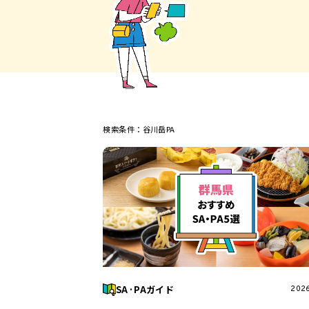
谷田部東PA
Pasar幕張
テーマ別ガイ
高速道路のひ
エリア別おすす
ベーカリー
産直野菜
検索条件：
谷川岳PA
SA·PAガイド
2026