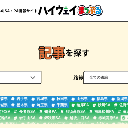
のSA・PA情報サイト
を探す
路線
青森県
岩手県
宮城県
秋田県
山形県
福島県
新潟県
茨城県
栃木県
埼玉県
千葉県
輪厚PA
砂川SA
佐野
前沢SA
長者原SA
鶴巣PA
那須高原SA
福島松川PA
蓮
花輪SA
岩手山SA
錦秋湖SA
越後川口SA
赤城高原SA
駒寄PA
高坂SA
Pasar三芳
上里SA
友部SA
四倉P