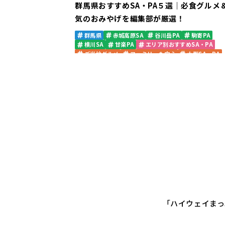
群馬県おすすめSA・PA５選｜必食グルメ
気のおみやげを編集部が厳選！
群馬県
赤城高原SA
谷川岳PA
駒寄PA
横川SA
甘楽PA
エリア別おすすめSA・PA
ご当地グルメ
ファミリーも安心
大型SA・PA
限定みやげ
「ハイウェイまっ